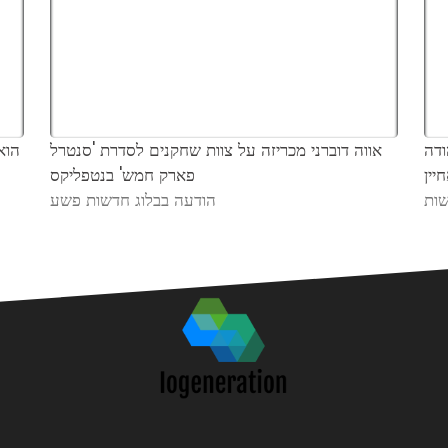
ודה
אווה דוברני מכריזה על צוות שחקנים לסדרת 'סנטרל
יין
פארק חמש' בנטפליקס
ות
הודעה בבלוג חדשות פשע