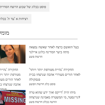
פוסט בבלוג של שבוע הרוצח הסדרתי
רציחות א 'עד ת' בבלוג
מומל
בעל הואשם ברצח לאחר שאשה נמצאה
מתה ביער המדינה בלונג איילנד
חדשות פשע
החקירה 'נהיית מטורפת יותר ויותר'
לאחר הורים מעוררי אהבה שנרצחו בבית
פנסקולה
פוסט בלוג חדשות הפשע
מיהו הית 'דייקס ואיך ידע שהוא טרה
גרינסטד, מי המשטרה מאמינה שנרצחה?
הודעה בבלוג חדשות פשע