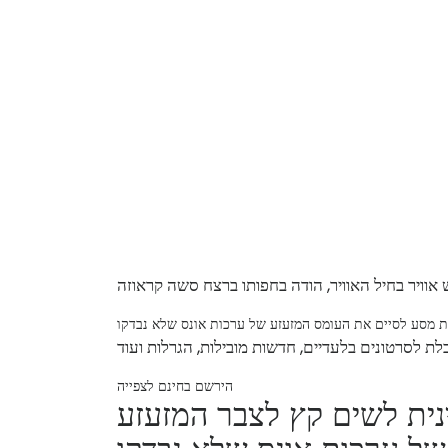
נית מסע לסיים את העומס המזעזע של ערכות אונס שלא נבדקו
הירשם בחינם לצפייה
נית לשים קץ לצבר המזעזע