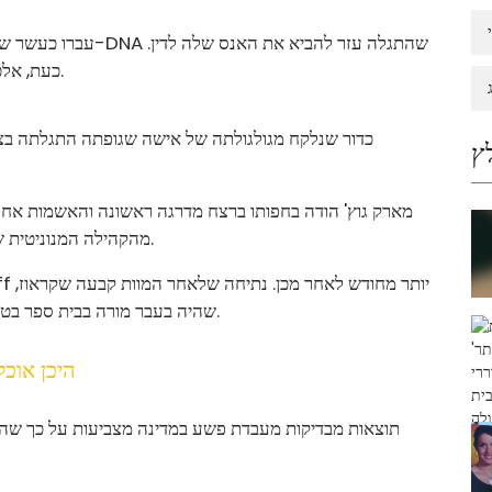
עברו כעשר שנים עד לע
כעת, אלכסנקו פועל להאיץ את בדיקת ערכות לניצולים אחרים.
כדור שנלקח מגולגולתה של אישה שגופתה התגלתה בצפון
ץ
מהקהילה המנוניטית שבה התגוררה ליד פרמינגטון, ניו מקסיקו, ב-18 בינואר.
שהיה בעבר מורה בבית ספר בטקסס, מת מפצע ירי בראשו וסבל מטראומה בכוח קהה.
היכן אוכל