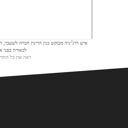
ת נוער שחשבה
איש וירג'יניה מבוקש בגין הריגת חברה לשעבר, ה
ט, השופט יקבע
לכאורה בפני אח
ת כל החדשות
ראה את כל החדש