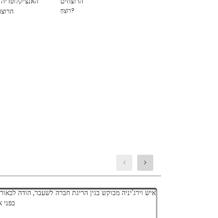
הרוצחים
רוֹצֵחַ?