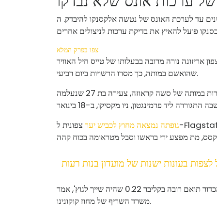
של ערכות אונס שלא נבדקו
רכת האונס של נטשה אלקסנקו להיבדק. ה-DNA שהתגלה עזר להביא את האנס שלה לדין.
צפו בפרק המלא
 אריזונה נורה מרובה בבעלותו של טייס חיל האוויר
שהואשם במותה, כך מסרו הרשויות ביום רביעי.
מארק גוץ' הודה בחפותו ברצח מדרגה ראשונה והאשמות אחרות במותה של סשה קראוזה, צעירה בת 27 שנעלמה
גופתה נמצאה מחוץ לכביש יער
צפונית ל-Flagstaff יותר מחודש לאחר מכן. נתיחה שלאחר המוות קבעה שקראוז,
 לצפות בעונות ישנות של מועדון בנות רעות
תוצאות מבדיקות מעבדת פשע במדינה מצביעות על כך שהכדור תואם רובה בקליבר 0.22 שהיה שייך לגוץ', אמר
משרד השריף של מחוז קוקונינו.