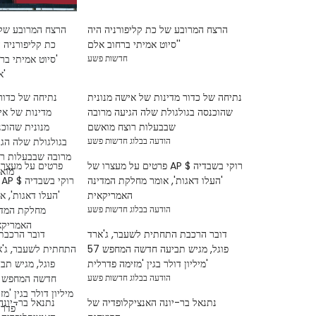
הרצח המרובע של כת קליפורניה היה
'סיוט אמיתי ברחוב אלם'
חדשות פשע
נתיחה של כדור מדינות של אישה מנונית
שהוכנסה בגולגולת שלה הגיעה מרובה
שבבעלות רוצח מואשם
הודעה בבלוג חדשות פשע
פרטים על מעצרו של AP $ רוקי בשבדיה
'העלו דאגות', אומר מחלקת המדינה
האמריקאית
הודעה בבלוג חדשות פשע
דובר הרכבת התחתית לשעבר, ג'ארד
פוגל, מגיש תביעה חדשה המחפש 57
מיליון דולר בגין 'מזימה פדרלית'
הודעה בבלוג חדשות פשע
נתנאל בר-יונה האנציקלופדיה של