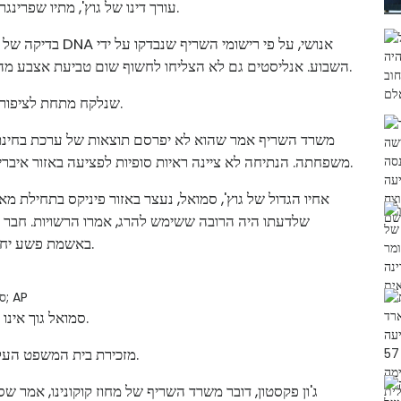
עורך דינו של גוץ', מתיו שפרינגר, לא הגיב מיד להודעה שהושארה במשרדו ביום רביעי.
בדיקה של סרט הדבק
סוכנות הידיעות AP השבוע. אנליסטים גם לא הצליחו לחשוף שום טביעת אצבע מהקלטת שניתן להשוות עם אחרים.
התוצאות ממתינות ל-DNA שנלקח מתחת לציפורניה של קראוזה ולצווארה.
משרד השריף אמר שהוא לא יפרסם תוצאות של ערכת בחינת ת
משפחתה. הנתיחה לא ציינה ראיות סופיות לפציעה באזור איברי המין של קראוזה. היא לא לבשה תחתונים כשנמצאה.
אחיו הגדול של גוץ', סמואל, נעצר באזור פיניקס בתחילת מא
שלדעתו היה הרובה ששימש להרג, אמרו הרשויות. חבר מוש
באשמת פשע יחיד של ניסיון להפריע להעמדה לדין, לפי משרד השריף.
צילום: משרד השריף של מחוז סן חואן; AP
סש
סמואל גוך אינו במעצר. לא ברור אם יש לו עורך דין שיכול לדבר בשמו.
מזכירת בית המשפט העליון של מחוז קוקונינו, ולרי וויאנט, אמרה שהתיק חתום.
ג'ון פקסטון, דובר משרד השריף של מחוז קוקונינו, אמר ש