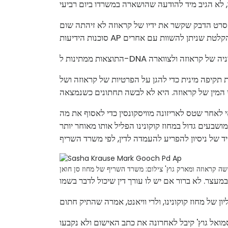
 שקשר את ידיו של קראוזה לא זיהתה שום DNA אנושי, על פי רישומי השריף שנבדקו על ידי
קיפה מינית כדי להגן על הפרטיות של קראוזה ושל
י לאחר שטס לאריזונה מוויסקונסין כדי לאסוף את מה
בעים גדול במחוז קוקונינו הפליל אותו מאוחר יותר
ה קראוזה ומארק גוץ'
סמואל גוץ' קיבל לאחרונה את כתב האישום ולא נקבעו