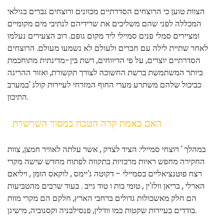
הצוות טוען כי הרוצחים הסדרתיים מכוונים ורוצחים גברים בגילאי
המכללה לפני שהם משליכים את שרידיהם לנתיבי מים מקומיים
ומציירים סמלי פנים סמיילי ליד מקום גופם. רוב הצעירים נעלמו
לאחר שתיית לילה עם חברים ולעולם לא נשמעו מעולם. הרוצחים
הסדרתיים יוצרים, על פי הדיווחים, רשת בין-מדינתית מתוחכמת
ביותר המשתמשת ברשת החשוכה לצורך תקשורת, ואזור ההריגה
כביכול שלהם משתרע מערי החוף המזרחי לעיירות קולג 'במערב
התיכון.
האם באמת קרה הטבח במסור השרשרת
במהלך ' רוצחי סמיילי: הציד לצדק , אשר עלתה לאוויר חמצן, צוות
החקירה מחפש ראיות מרכזיות בתקווה לפתוח מחדש שישה מקרי
רצח פוטנציאליים בסמיילי - דקוטה ג'יימס , לוקאס הומן , ויליאם
הארלי , בריאן וולז'ין , טומי בות ו טוד גייב . בעוד שרבים מהטביעות
הם חלק מאשכולות גדולים ברחבי הארץ, חלקם הם מקרי מוות
בודדים בעיירות שקטות כמו וודלין, פנסילבניה וקסנוביה, מישיגן.