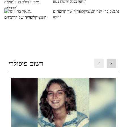
הודעה בבלוג חדשות פשע
נתנאל בר-יונה האנציקלופדיה של הרוצחים
רוֹצֵחַ?
רשום פופולרי