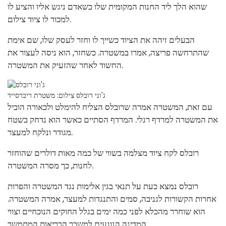
שהוא הלך ליד החנות המקומית שלו כשאדם ניגש אליו והציע לו
למכור לו ציוד צילום.
הבעלים זיהה את הציוד כשייך לו וחזר לעסק שלו, שם אימת
שהתרחשה פריצה, אמרו במשטרה. כשחזר, הוא ניסה לעצור את
החשוד לאחר שהזעיק את המשטרה.
ג'וני רובלס
צילום: משטרת ריברסייד
עם זאת, המשטרה אמרה שרובלס הצליח להימלט ולכאורה הוביל
את המשטרה למרדף רגלי. המרדף הסתיים כאשר הוא נדחק בשטח
מגודר ונלקח למעצר.
רובלס לקח ציוד מצלמה בשווי של כמה מאות דולרים שהוחזר
לחנות, כך מסרה המשטרה.
רובלס נמצא כעת על תנאי בגין אלימות נגד המשטרה והפרות
אחרות הקשורות לגניבה, סמים והתנגדות למעצר, אמרה המשטרה.
הוא שוחרר מהכלא לפני כמה ימים בגלל החוקים הנוכחיים וצווי
המדינה הנוגעים למשבר הבריאות המתמשך.