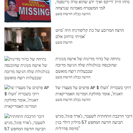
מיהו הית 'דייקס ואיך ידע שהוא טרה גרינסטד,
מי המשטרה מאמינה שנרצחה?
הודעה בבלוג חדשות פשע
הרצח המרובע של כת קליפורניה היה 'סיוט
אמיתי ברחוב אלם'
חדשות פשע
נתיחה של כדור מדינות של אישה מנונית
שהוכנסה בגולגולת שלה הגיעה מרובה
שבבעלות רוצח מואשם
הודעה בבלוג חדשות פשע
פרטים על מעצרו של AP $ רוקי בשבדיה 'העלו
דאגות', אומר מחלקת המדינה האמריקאית
הודעה בבלוג חדשות פשע
דובר הרכבת התחתית לשעבר, ג'ארד פוגל, מגיש
תביעה חדשה המחפש 57 מיליון דולר בגין
'מזימה פדרלית'