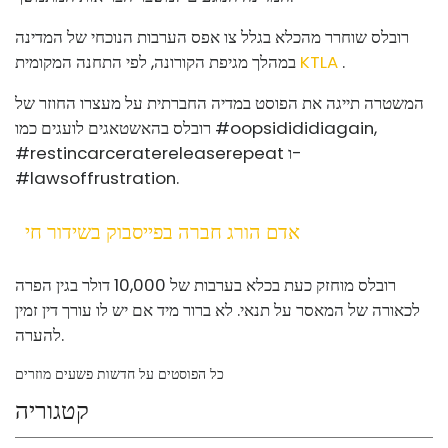
רובלס שוחרר מהכלא בגלל צו אפס הערבות הנוכחי של המדינה
.
KTLA
במהלך מגיפת הקורונה, לפי התחנה המקומית
המשטרה תייגה את הפוסט במדיה החברתית על מעצרו החוזר של
רובלס בהאשטאגים לועגים כמו #oopsidididiagain,
#restincarceratereleaserepeat ו-
#lawsoffrustration.
אדם הורג חברה בפייסבוק בשידור חי
רובלס מוחזק כעת בכלא בערבות של 10,000 דולר בגין הפרה
לכאורה של המאסר על תנאי. לא ברור מיד אם יש לו עורך דין זמין
להערה.
כל הפוסטים על חדשות פשעים מוזרים
קטגוריה