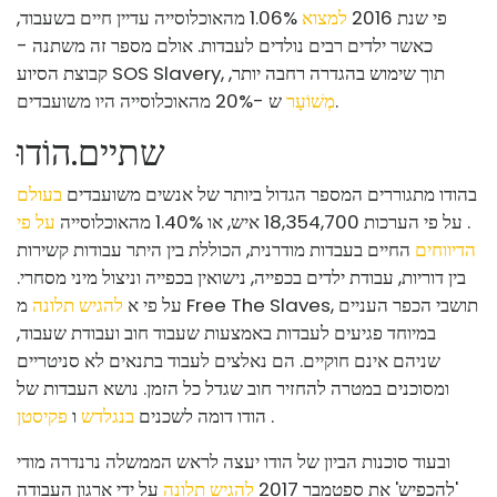
פי שנת 2016
למצוא
1.06% מהאוכלוסייה עדיין חיים בשעבוד,
כאשר ילדים רבים נולדים לעבדות. אולם מספר זה משתנה -
קבוצת הסיוע SOS Slavery, תוך שימוש בהגדרה רחבה יותר,
ש -20% מהאוכלוסייה היו משועבדים.
מְשׁוֹעָר
שתיים
.
הוֹדוּ
בהודו מתגוררים המספר הגדול ביותר של אנשים משועבדים
בעולם
. על פי הערכות 18,354,700 איש, או 1.40% מהאוכלוסייה
על פי
הדיווחים
החיים בעבדות מודרנית, הכוללת בין היתר עבודות קשירות
בין דוריות, עבודת ילדים בכפייה, נישואין בכפייה וניצול מיני מסחרי.
על פי א
להגיש תלונה
מ Free The Slaves, תושבי הכפר העניים
במיוחד פגיעים לעבדות באמצעות שעבוד חוב ועבודת שעבוד,
שניהם אינם חוקיים. הם נאלצים לעבוד בתנאים לא סניטריים
ומסוכנים במטרה להחזיר חוב שגדל כל הזמן. נושא העבדות של
.
הודו דומה לשכנים
בנגלדש
ו
פקיסטן
ובעוד סוכנות הביון של הודו יעצה לראש הממשלה נרנדרה מודי
'להכפיש' את ספטמבר 2017
להגיש תלונה
על ידי ארגון העבודה