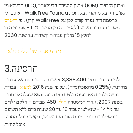
הבינלאומי (ILO), ארגון ההגירה הבינלאומי (IOM) וארגון הזכויות
האוסטרלי Walk Free Foundation, האו'ם הגן על מחקריו, על
. (קרן Walk Free פרסמה דוח נפרד קודם לכן על
פי
רויטרס
אומדני הודו - ILO לא ייחדה בין מדינות.) משרד העבודה נשבע
לחלץ 18 מיליון עבודות קשורות עד שנת 2030.
מדוע אחיו של קלי בכלא
חרסינה
.
3
לפי הערכות בסין, 3,388,400 אנשים הם קורבנות של עבדות
מודרנית (0.25% מהאוכלוסייה), על פי שנת 2016
למצוא
. עבודת
כפייה וילדים היא בעיה בולטת באזור, וזה נושא שעלה לכותרות
בשנת 2007, אחרי המשטרה
חולץ
450 שבויים - חלקם ילדים
עד גיל 14 - שנאלצו לעבוד 16 עד 20 שעות ביום ללא תשלום
בכבשי לבנים. רבים מהם הוכו ואף נשרפו, ובקושי קיבלו מספיק
אוכל לחיות.