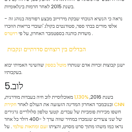
בשנת 2015 לאחר חרמות בינלאומיות.
נראה כי הנשיא הנוכחי שבקת מירזייוב מבצע רפורמה בנוהג זה -
אלפי מורים בבתי ספר, סטודנטים בקולג 'ועובדי בריאות הוזכרו
.
משדות כותנה בספטמבר האחרון, על פי
רויטרס
הבדלים בין רוצחים סדרתיים ונקבות
ישנן קבוצות זכויות אדם שנותרו
מוטל בספק
שהשינוי האמיתי יבוא
בעקבותיו.
לוב
.
5
בשנת 2016,
1,130%
מאוכלוסיית לוב חיה בעבדות מודרנית,
חקירת CNN
ובנובמבר האחרון המדינה הזעזעה את העולם לאחר
חשפו מכירות פומביות של עבדים. קטעי טלפון סלולריים גרגירים
של שני צעירים שנמכרו במחיר שווה ערך ל -400 דולר כל אחד
נראו כמו משהו מתוך סרט מסויט, והציתו
זעם ומחאות עולמי
. על