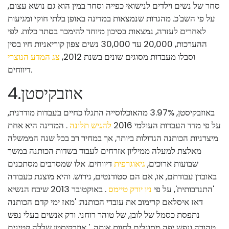
סחר של נשים וילדים לנישואי כפייה וסחר במין הוא גם נושא עצום,
על פי השב'כ. מהגרות שנמצאות במדינה באופן בלתי חוקי ומגיעות
לאחרים לעזרה, נמצאות בסיכון מיוחד להימכר בסתר כלות. לפי
ההערכות, 20,000 עד 30,000 נשים צפון קוריאניות חיו בסין
וסבלו מעבדות מסוגים שונים בשנת 2012,
צג המדע הנוצרי
דיווחים.
אוזבקיסטן
.
4
באוזבקיסטן, 3.97% מהאוכלוסייה התגלו כחיים בעבדות מודרנית,
על פי מדד העבדות העולמי 2016
להגיש תלונה
. המדינה היא אחת
מיצרניות הכותנה הגדולות ביותר, אך במחיר רב בכל שנה הממשלה
מאלצת למעלה ממיליון אזרחים לעבוד בשדות הכותנה במשך
שבועות ארוכים,
גיאוגרפית
דיווחים. אלו שמסרבים מסתכנים
באובדן עבודתם, או, אם הם סטודנטים, גירוש. והיא מוצגת כעבודה
'התנדבותית', על פי
ניו יורק טיימס
. באוקטובר 2013 שיבח הנשיא
דאז איסלאם קרימוב את עובדי הכותנה: 'מאז ימי קדם הכותנה
נתפסת כסמל של לובן, של טוהר רוחני. ורק אנשים בעלי נפש
טהורה ונפש יפה מסוגלים לחוות אותה. ' אוזבקיסטן שללה קטינים