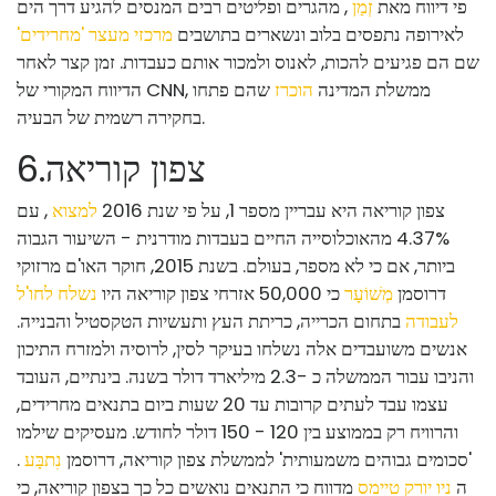
פי דיווח מאת
זְמַן
, מהגרים ופליטים רבים המנסים להגיע דרך הים
לאירופה נתפסים בלוב ונשארים בתושבים
מרכזי מעצר 'מחרידים'
שם הם פגיעים להכות, לאנוס ולמכור אותם כעבדות. זמן קצר לאחר
הדיווח המקורי של CNN, ממשלת המדינה
הוכרז
שהם פתחו
בחקירה רשמית של הבעיה.
צפון קוריאה
.
6
צפון קוריאה היא עבריין מספר 1, על פי שנת 2016
למצוא
, עם
4.37% מהאוכלוסייה החיים בעבדות מודרנית - השיעור הגבוה
ביותר, אם כי לא מספר, בעולם. בשנת 2015, חוקר האו'ם מרזוקי
דרוסמן
מְשׁוֹעָר
כי 50,000 אזרחי צפון קוריאה היו
נשלח לחו'ל
לעבודה
בתחום הכרייה, כריתת העץ ותעשיות הטקסטיל והבנייה.
אנשים משועבדים אלה נשלחו בעיקר לסין, לרוסיה ולמזרח התיכון
והניבו עבור הממשלה כ -2.3 מיליארד דולר בשנה. בינתיים, העובד
עצמו עבד לעתים קרובות עד 20 שעות ביום בתנאים מחרידים,
והרוויח רק בממוצע בין 120 - 150 דולר לחודש. מעסיקים שילמו
'סכומים גבוהים משמעותית' לממשלת צפון קוריאה, דרוסמן
נִתבָּע
.
ה
ניו יורק טיימס
מדווח כי התנאים נואשים כל כך בצפון קוריאה, כי