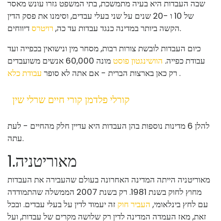
שבה העבדות היא בעיה מתמשכת, בתי המשפט גזרו עונש מאסר
של 10 ו -20 שנים על שני בעלי עבדים, וסימנו את פסק הדין
דיווחים.
הקשה ביותר במדינה כנגד עבדות עד כה,
רויטרס
כיום העבדות לובשת צורות רבות, מסחר מין ונישואין בכפייה ועד
עבודת כפייה.
הוושינגטון פוסט
מונה 60,000 אנשים משועבדים
.
רק כאן בארצות הברית - אם אתה לא סופר
עבודת כלא
קורלי פלדמן קורי חיים שרלי שין
להלן 6 מדינות נוספות בהן העבדות היא עדיין חלק מהחיים - לעת
עתה.
מאוריטניה
.
1
מאוריטניה הייתה המדינה האחרונה בעולם שהעבירה את העבדות
מחוץ לחוק בשנת 1981. רק בשנת 2007 הממשלה שהתמודדה
עם לחץ בינלאומי,
העביר חוק
זה יעמוד לדין על בעלי עבדים. ובכל
זאת, מאז העמדה המדינה לדין רק שלושה מקרים של עבדות, ועל