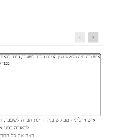
ת נוער שחשבה
איש וירג'יניה מבוקש בגין הריגת חברה לשעבר, ה
ט, השופט יקבע
לכאורה בפני אח
ת כל החדשות
ראה את כל החדש