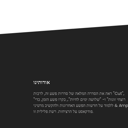
אודותינו
ראה את הסדרה המלאה של סדרות פשע זה, לרבות "Cut",
"רוצחי זוגות" ו- "שלושה ימים לחיות"., בקרו פשע הזמן, כדי
ללמוד על חדשות הפשע האחרונות ולהקשיב מרטיני & Amp;
פודקאסט על הרציחות. רשת פלילית זו.