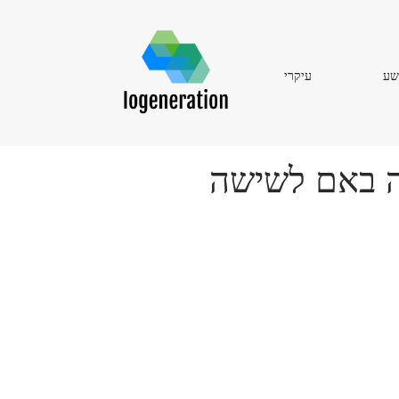
עיקרי
שע
עיקרי
ה באם לשישה