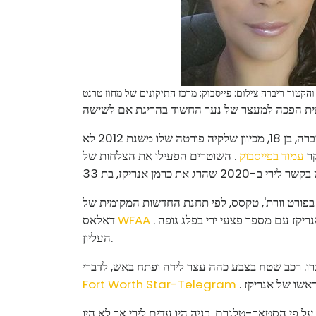
והקטור ריברה
צילום: פייסבוק; מרכז התיקונים של מחוז טרנט
סגני משרד השריף של מחוז פרקר עצרו את הקטור אלחנדרו ריברה, בן 18, מכיוון שלקיה פורטה שלו משנת 2012 לא
קר
עמוד בפייסבוק
. השוטרים הפעילו את הצלחות של
ריקז נהרג ב-29 ביוני 2020, בסביבות השעה 23:00. בפורט וורת', טקסס, לפי תחנת החדשות המקומית של
. המשטרה הגיעה לבלוק 200 של רחוב מייסון ווסט, שם אנריקז עם מספר פצעי ירי בפלג גופה
WFAA
דאלאס
העליון.
רו. רכב שטח בצבע כהה עצר לידה ופתח באש, לדברי
Fort Worth Star-Telegram
 פי הסטאר-טלגרם. בניה היו עדים לירי אך לא היו