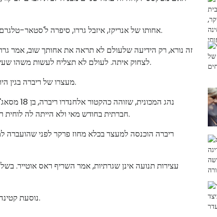
אחותו של אנריקז, איזבל גררו, סיפרה ל'סטאר-טלגרם' שאחד מבניו של אנריקז ניסה להחזיר את אמו לחיים.
זה נורא, רק הידיעה שלעולם לא תראה את אחותך שוב, אמר גרר
לצחוק איתה. לעולם לא תצליח לעשות משהו שעשית קודם. זו תחושה איומה שאני לא מאחל לאף אחד.
מעצרו של ריברה בגין הירי הגיע רק יום אחד ביישן מהיום השנה הראשון לרצח.
נהג המכונית,
חברתית בחודש מאי ולא הייתה לה לוחית רישוי כשקנה אותה, אמר משרד השריף של מחוז פרקר.
ריברה הוכנסה למעצר בכלא מחוז פרקר לפני שהועברה ל
עצירות תנועה אינן שגרתיות, אמר השריף ראס אוטייר. בשל 
נוסעת קטינה נאספה מאוחר יותר על ידי בני משפחה, לפי ההודעה.