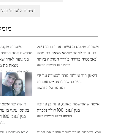
רציחות א 'עד ת' בבלוג
מומל
משטרת טקסס מחפשת אחר הרוצח של
בני נוער לאחר שאמא מצאה בת מתה
באמבטיה בדירה ב'דרך הנוראה ביותר'
פוסט בלוג חדשות הפשע
דיאטן רוד איילנד נורה לכאורה על ידי
בעל בחשד לרצח-התאבדות
ראה את כל החדשות
אישה שהואשמה באונס, עינוי בן ערובה
בגין 'גנוב' 180 דולר נלכדת
הודעה בבלוג חדשות פשע
אבא בטקסס נעדר לאחר שעזב את הבית