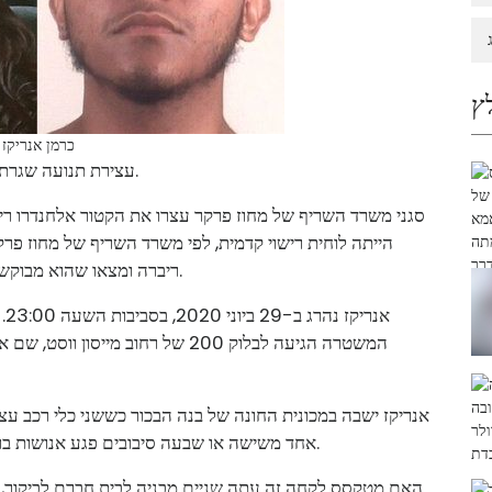
ץ
כרמן אנריקז 
עצירת תנועה שגרתית הפכה למעצר של נער החשוד בהריגת אם לשישה.
הייתה לוחית רישוי קדמית, לפי משרד השריף של מחוז פר
ריברה ומצאו שהוא מבוקש בקשר לירי ב-2020 שהרג את כרמן אנריקז, בת 33.
אנ
אנריקז ישבה במכונית החונה של בנה הבכור כששני כלי רכב עצ
. אחד משישה או שבעה סיבובים פגע אנושות בראשו של אנריקז.
האם מטקסס לקחה זה עתה שניים מבניה לבית חברם לביקור, על